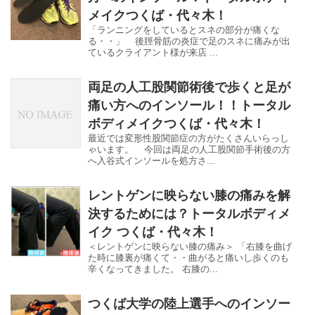
メイクつくば・代々木！
「ランニングをしているとスネの部分が痛くな
る・・」 後脛骨筋の炎症で足のスネに痛みが出
ているクライアント様が来店 ...
両足の人工股関節術後で歩くと足が
痛い方へのインソール！！トータル
ボディメイクつくば・代々木！
最近では変形性股関節症の方がたくさんいらっし
ゃいます。 今回は両足の人工股関節手術後の方
へ入谷式インソールを処方さ...
レントゲンに映らない膝の痛みを解
決するためには？トータルボディメ
イク つくば・代々木！
＜レントゲンに映らない膝の痛み＞ 「右膝を曲げ
た時に膝裏が痛くて・・曲がると痛いし歩くのも
辛くなってきました。 右膝の...
つくば大学の陸上選手へのインソー